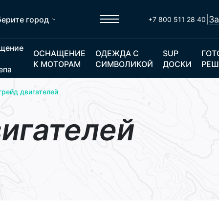
|
За
ерите город
+7 800 511 28 40
щение
ОСНАЩЕНИЕ
ОДЕЖДА С
SUP
ГОТ
К МОТОРАМ
СИМВОЛИКОЙ
ДОСКИ
РЕШ
епа
грейд двигателей
вигателей