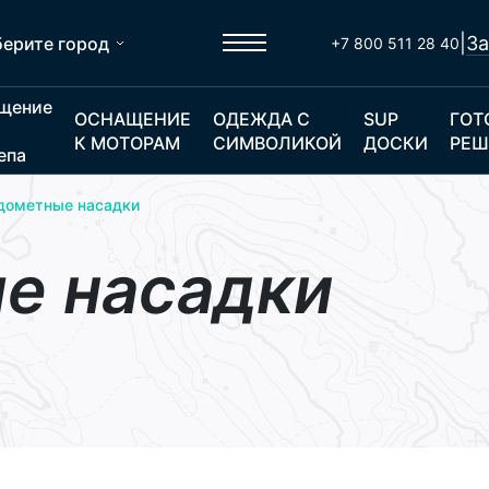
|
За
ерите город
+7 800 511 28 40
щение
ОСНАЩЕНИЕ
ОДЕЖДА С
SUP
ГОТ
К МОТОРАМ
СИМВОЛИКОЙ
ДОСКИ
РЕШ
епа
дометные насадки
е насадки