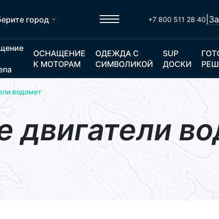
|
За
ерите город
+7 800 511 28 40
щение
ОСНАЩЕНИЕ
ОДЕЖДА С
SUP
ГОТ
К МОТОРАМ
СИМВОЛИКОЙ
ДОСКИ
РЕШ
епа
тели водомет
е двигатели в