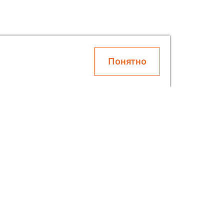
Понятно
О SOLAR
Блог
Скидки
Контакты
О Компании