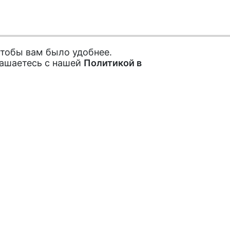
чтобы вам было удобнее.
лашаетесь с нашей
Политикой в
ах и акциях
Покупателям
Как заказать
рытые акции,
Обратная связь
Отзывы
Подписаться
пециальных