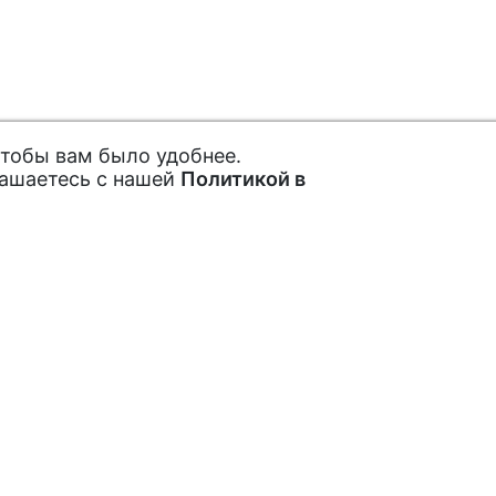
чтобы вам было удобнее.
лашаетесь с нашей
Политикой в
ах и акциях
Покупателям
Как заказать
рытые акции,
Обратная связь
Отзывы
Подписаться