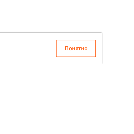
Понятно
О SOLAR
Блог
Скидки
Контакты
О Компании