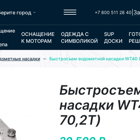
|
За
ерите город
+7 800 511 28 40
щение
ОСНАЩЕНИЕ
ОДЕЖДА С
SUP
ГОТ
К МОТОРАМ
СИМВОЛИКОЙ
ДОСКИ
РЕШ
епа
дометные насадки
Быстросъем водометной насадки WT40 (
Быстросъем
насадки WT
70,2Т)