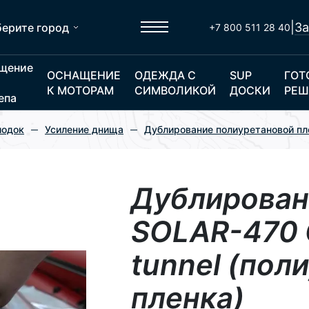
|
За
ерите город
+7 800 511 28 40
щение
ОСНАЩЕНИЕ
ОДЕЖДА С
SUP
ГОТ
К МОТОРАМ
СИМВОЛИКОЙ
ДОСКИ
РЕШ
епа
лодок
Усиление днища
Дублирование полиуретановой пл
Дублирован
SOLAR-470 
tunnel (пол
пленка)