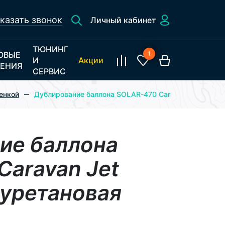
казать звонок
Личный кабинет
ТЮНИНГ
ОВЫЕ
1
И
Акции
ЕНИЯ
СЕРВИС
енкой
Дублирование баллона SOLAR-470 Caravan Jet tunnel 
ие баллона
Caravan Jet
иуретановая