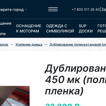
|
За
ерите город
+7 800 511 28 40
щение
ОСНАЩЕНИЕ
ОДЕЖДА С
SUP
ГОТ
К МОТОРАМ
СИМВОЛИКОЙ
ДОСКИ
РЕШ
епа
лодок
Усиление днища
Дублирование полиуретановой пл
Дублирован
450 мк (по
пленка)