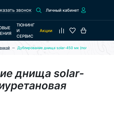
казать звонок
Личный кабинет
ТЮНИНГ
ОВЫЕ
И
Акции
ЕНИЯ
СЕРВИС
енкой
Дублирование днища solar-450 мк (полиуретановая п
ие днища solar-
лиуретановая