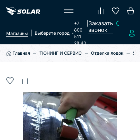
|
Заказать
+7
звонок
800
|
Выберите город
Магазины
511
28 40
Главная
ТЮНИНГ И СЕРВИС
Отделка лодок
Ус