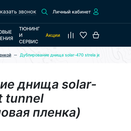
казать звонок
Личный кабинет
ТЮНИНГ
ОВЫЕ
И
Акции
ЕНИЯ
СЕРВИС
енкой
Дублирование днища solar-470 strela jet tunnel (поли
ие днища solar-
t tunnel
овая пленка)