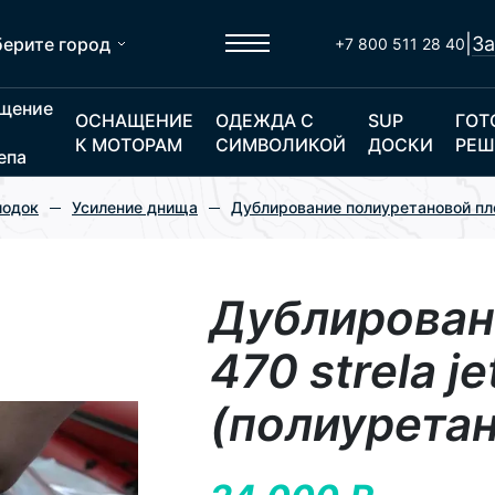
|
За
ерите город
+7 800 511 28 40
щение
ОСНАЩЕНИЕ
ОДЕЖДА С
SUP
ГОТ
К МОТОРАМ
СИМВОЛИКОЙ
ДОСКИ
РЕШ
епа
лодок
Усиление днища
Дублирование полиуретановой пл
Дублирован
470 strela je
(полиуретан