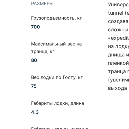
РАЗМЕРЫ
Универс
tunnel 
Грузоподъемность, кг
создава
700
сложных
«expedi
Максимальный вес на
на лодк
транце, кг
днища и
80
пленкой
транца 
Вес лодки по Госту, кг
(увелич
75
выхода 
Габариты лодки, длина
4.3