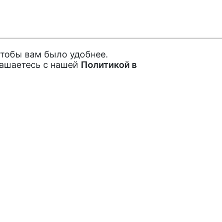
чтобы вам было удобнее.
лашаетесь с нашей
Политикой в
ах и акциях
Покупателям
Как заказать
рытые акции,
Обратная связь
Отзывы
Подписаться
пециальных