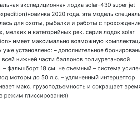
альная экспедиционная лодка solar-430 super jet
(expedition)новинка 2020 года. эта модель специал
лась для охоты, рыбалки и работы с прохождени
, мелких и категорийных рек. серия лодок solar
tion» имеет максимально возможную комплектац
у уже установлено: – дополнительное бронирован
 всей нижней части баллонов полиуретановой
. – фальшборт 18 см. не съемный – система усиле
под моторы до 50 л.с. – удлиненный интерцептор
ивает макс. грузоподъемность и сокращает врем
в режим глиссирования)