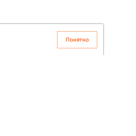
Понятно
О SOLAR
Блог
Скидки
Контакты
О Компании