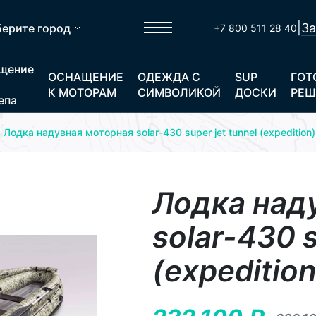
|
За
ерите город
+7 800 511 28 40
щение
ОСНАЩЕНИЕ
ОДЕЖДА С
SUP
ГОТ
К МОТОРАМ
СИМВОЛИКОЙ
ДОСКИ
РЕШ
епа
Лодка надувная моторная solar-430 super jet tunnel (expedition)
Лодка над
solar-430 s
(expedition