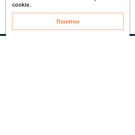
cookie.
Понятно
Узнавайте первым о новинках и акциях
Подписаться
Покупателям
О SOLAR
Как заказать
Блог
Обратная связь
Скидки