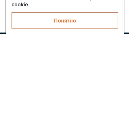
cookie.
Понятно
Узнавайте первым о новинках и акциях
Подписаться
Покупателям
О SOLAR
Как заказать
Блог
Обратная связь
Скидки