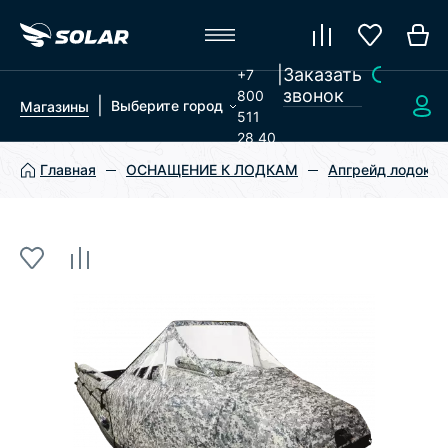
|
Заказать
+7
звонок
800
|
Выберите город
Магазины
511
28 40
Главная
ОСНАЩЕНИЕ К ЛОДКАМ
Апгрейд лодок