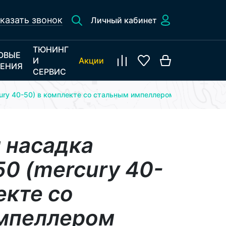
казать звонок
Личный кабинет
ТЮНИНГ
ОВЫЕ
И
Акции
ЕНИЯ
СЕРВИС
cury 40-50) в комплекте со стальным импеллером
 насадка
50 (mercury 40-
екте со
мпеллером