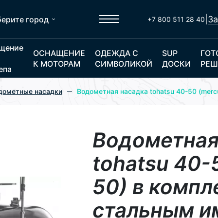
|
За
ерите город
+7 800 511 28 40
щение
ОСНАЩЕНИЕ
ОДЕЖДА С
SUP
ГОТ
К МОТОРАМ
СИМВОЛИКОЙ
ДОСКИ
РЕШ
епа
дометные насадки
Водометная насадка tohatsu 40-50 (mer
Водометная
tohatsu 40-
50) в компл
стальным и