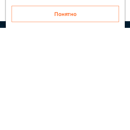
Понятно
Узнавайте первым о новинках и акциях
Подписаться
Покупателям
О SOLAR
Как заказать
Блог
Обратная связь
Скидки
Отзывы
Контакты