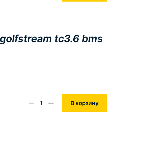
olfstream tc3.6 bms
1
В корзину