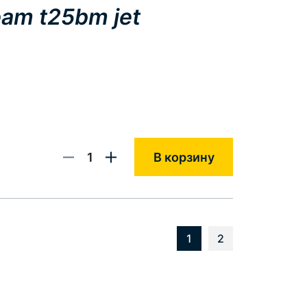
am t25bm jet
1
В корзину
1
2