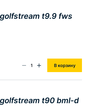
olfstream t9.9 fws
1
В корзину
olfstream t90 bml-d