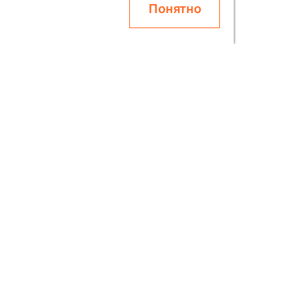
Понятно
О SOLAR
Блог
Скидки
Контакты
О Компании
етях