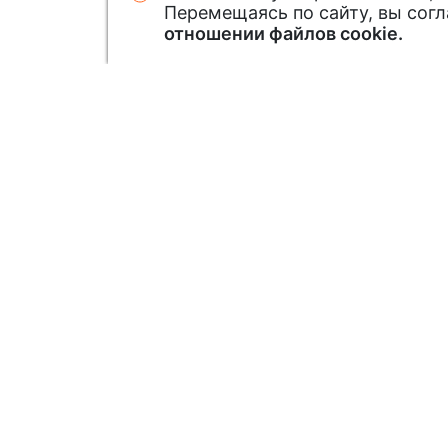
Перемещаясь по сайту, вы сог
отношении файлов cookie.
Узнавайте первым о новинк
Подписавшись на нашу рассылку: зак
новинки и специальные предложения
Подписаться на рассылку акций и с
предложений
Подписаться на рассылку новинок
Нажимая кнопку «подписаться», вы принимаете
данных