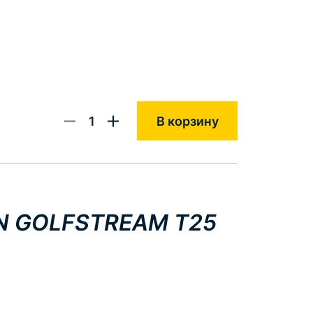
1
В корзину
N GOLFSTREAM T25