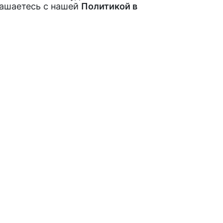
лашаетесь с нашей
Политикой в
ах и акциях
Покупателям
Как заказать
рытые акции,
Обратная связь
Отзывы
Подписаться
пециальных
Мы в социальных с
 условия передачи