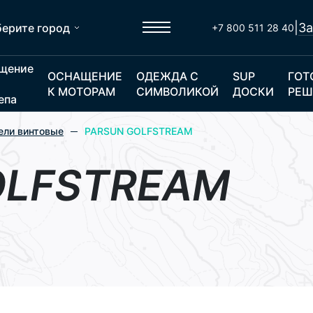
|
За
ерите город
+7 800 511 28 40
щение
ОСНАЩЕНИЕ
ОДЕЖДА С
SUP
ГОТ
К МОТОРАМ
СИМВОЛИКОЙ
ДОСКИ
РЕШ
епа
ели винтовые
PARSUN GOLFSTREAM
OLFSTREAM