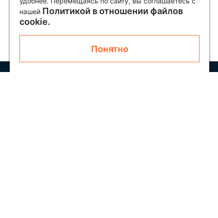
удобнее. Перемещаясь по сайту, вы соглашаетесь с
Политикой в отношении файлов
нашей
cookie.
Понятно
Узнавайте первым о новинках и акциях
Подписаться
Покупателям
О SOLAR
Как заказать
Блог